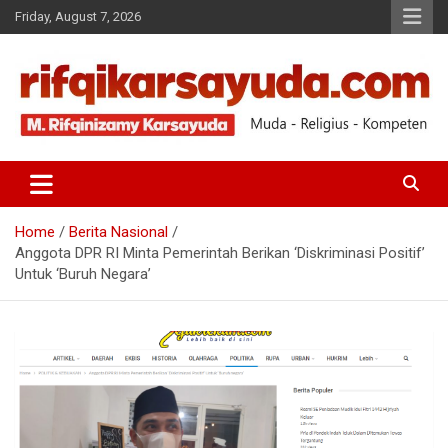
Friday, August 7, 2026
Muda-Religius-Kompeten
RIFQI KARSAYUDA
Home
Berita Nasional
Anggota DPR RI Minta Pemerintah Berikan ‘Diskriminasi Positif’
Untuk ‘Buruh Negara’