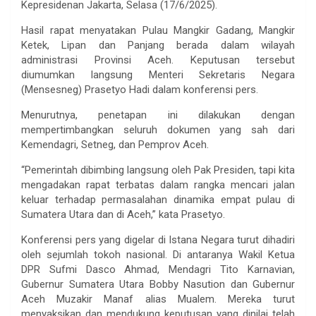
Kepresidenan Jakarta, Selasa (17/6/2025).
Hasil rapat menyatakan Pulau Mangkir Gadang, Mangkir
Ketek, Lipan dan Panjang berada dalam wilayah
administrasi Provinsi Aceh. Keputusan tersebut
diumumkan langsung Menteri Sekretaris Negara
(Mensesneg) Prasetyo Hadi dalam konferensi pers.
Menurutnya, penetapan ini dilakukan dengan
mempertimbangkan seluruh dokumen yang sah dari
Kemendagri, Setneg, dan Pemprov Aceh.
“Pemerintah dibimbing langsung oleh Pak Presiden, tapi kita
mengadakan rapat terbatas dalam rangka mencari jalan
keluar terhadap permasalahan dinamika empat pulau di
Sumatera Utara dan di Aceh,” kata Prasetyo.
Konferensi pers yang digelar di Istana Negara turut dihadiri
oleh sejumlah tokoh nasional. Di antaranya Wakil Ketua
DPR Sufmi Dasco Ahmad, Mendagri Tito Karnavian,
Gubernur Sumatera Utara Bobby Nasution dan Gubernur
Aceh Muzakir Manaf alias Mualem. Mereka turut
menyaksikan dan mendukung keputusan yang dinilai telah