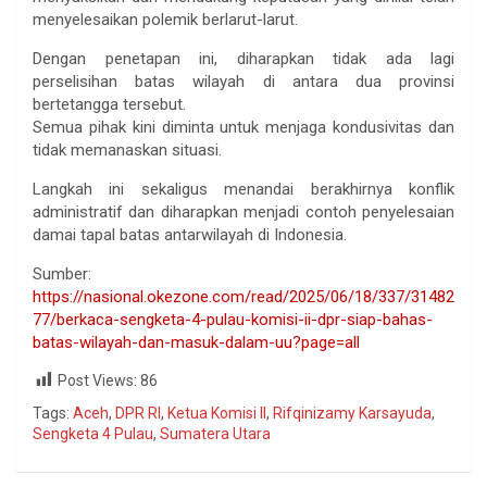
menyelesaikan polemik berlarut-larut.
Dengan penetapan ini, diharapkan tidak ada lagi
perselisihan batas wilayah di antara dua provinsi
bertetangga tersebut.
Semua pihak kini diminta untuk menjaga kondusivitas dan
tidak memanaskan situasi.
Langkah ini sekaligus menandai berakhirnya konflik
administratif dan diharapkan menjadi contoh penyelesaian
damai tapal batas antarwilayah di Indonesia.
Sumber:
https://nasional.okezone.com/read/2025/06/18/337/31482
77/berkaca-sengketa-4-pulau-komisi-ii-dpr-siap-bahas-
batas-wilayah-dan-masuk-dalam-uu?page=all
Post Views:
86
Tags:
Aceh
,
DPR RI
,
Ketua Komisi II
,
Rifqinizamy Karsayuda
,
Sengketa 4 Pulau
,
Sumatera Utara