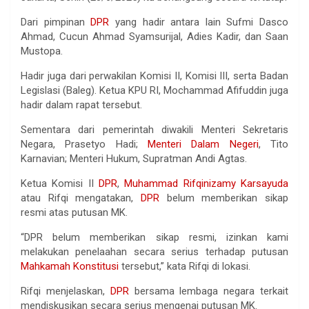
Dari pimpinan
DPR
yang hadir antara lain Sufmi Dasco
Ahmad, Cucun Ahmad Syamsurijal, Adies Kadir, dan Saan
Mustopa.
Hadir juga dari perwakilan Komisi II, Komisi III, serta Badan
Legislasi (Baleg). Ketua KPU RI, Mochammad Afifuddin juga
hadir dalam rapat tersebut.
Sementara dari pemerintah diwakili Menteri Sekretaris
Negara, Prasetyo Hadi;
Menteri Dalam Negeri
, Tito
Karnavian; Menteri Hukum, Supratman Andi Agtas.
Ketua Komisi II
DPR
,
Muhammad Rifqinizamy Karsayuda
atau Rifqi mengatakan,
DPR
belum memberikan sikap
resmi atas putusan MK.
“DPR belum memberikan sikap resmi, izinkan kami
melakukan penelaahan secara serius terhadap putusan
Mahkamah Konstitusi
tersebut,” kata Rifqi di lokasi.
Rifqi menjelaskan,
DPR
bersama lembaga negara terkait
mendiskusikan secara serius mengenai putusan MK.