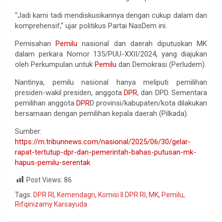
“Jadi kami tadi mendiskusikannya dengan cukup dalam dan
komprehensif,” ujar politikus Partai NasDem ini.
Pemisahan
Pemilu
nasional dan daerah diputuskan MK
dalam perkara Nomor 135/PUU-XXII/2024, yang diajukan
oleh Perkumpulan untuk
Pemilu
dan Demokrasi (Perludem).
Nantinya, pemilu nasional hanya meliputi pemilihan
presiden-wakil presiden, anggota
DPR
, dan DPD. Sementara
pemilihan anggota
DPR
D provinsi/kabupaten/kota dilakukan
bersamaan dengan pemilihan kepala daerah (Pilkada).
Sumber:
https://m.tribunnews.com/nasional/2025/06/30/gelar-
rapat-tertutup-dpr-dan-pemerintah-bahas-putusan-mk-
hapus-pemilu-serentak
Post Views:
86
Tags:
DPR RI
,
Kemendagri
,
Komisi II DPR RI
,
MK
,
Pemilu
,
Rifqinizamy Karsayuda