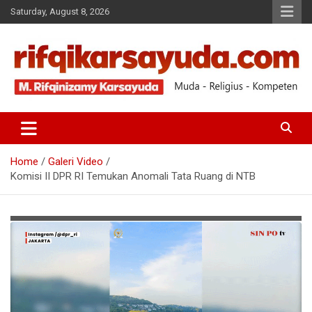
Saturday, August 8, 2026
Muda-Religius-Kompeten
RIFQI KARSAYUDA
Home
Galeri Video
Komisi II DPR RI Temukan Anomali Tata Ruang di NTB