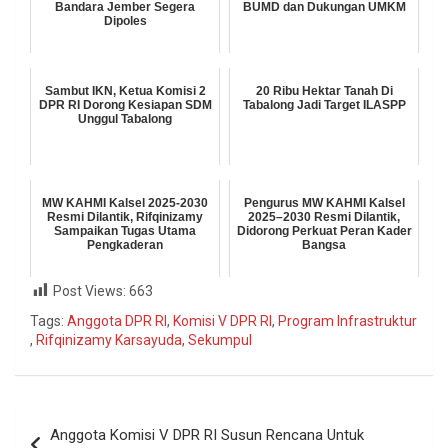
Bandara Jember Segera
BUMD dan Dukungan UMKM
Dipoles
Sambut IKN, Ketua Komisi 2
20 Ribu Hektar Tanah Di
DPR RI Dorong Kesiapan SDM
Tabalong Jadi Target ILASPP
Unggul Tabalong
MW KAHMI Kalsel 2025-2030
Pengurus MW KAHMI Kalsel
Resmi Dilantik, Rifqinizamy
2025–2030 Resmi Dilantik,
Sampaikan Tugas Utama
Didorong Perkuat Peran Kader
Pengkaderan
Bangsa
Post Views:
663
Tags:
Anggota DPR RI
,
Komisi V DPR RI
,
Program Infrastruktur
,
Rifqinizamy Karsayuda
,
Sekumpul
Anggota Komisi V DPR RI Susun Rencana Untuk