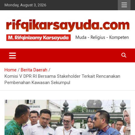
Monday, August 3, 2026
Muda-Religius-Kompeten
RIFQI KARSAYUDA
Home
Berita Daerah
Komisi V DPR RI Bersama Stakeholder Terkait Rencanakan
Pembenahan Kawasan Sekumpul