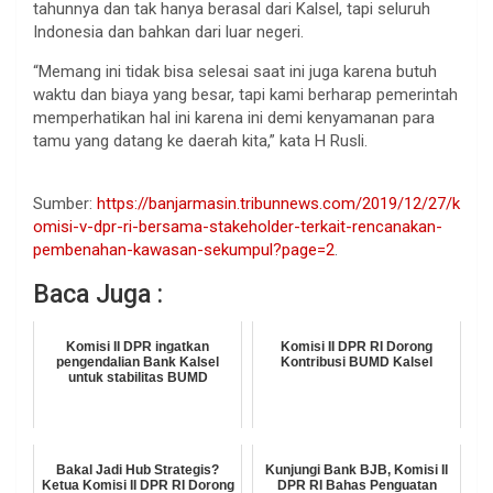
tahunnya dan tak hanya berasal dari Kalsel, tapi seluruh
Indonesia dan bahkan dari luar negeri.
“Memang ini tidak bisa selesai saat ini juga karena butuh
waktu dan biaya yang besar, tapi kami berharap pemerintah
memperhatikan hal ini karena ini demi kenyamanan para
tamu yang datang ke daerah kita,” kata H Rusli.
Sumber:
https://banjarmasin.tribunnews.com/2019/12/27/k
omisi-v-dpr-ri-bersama-stakeholder-terkait-rencanakan-
pembenahan-kawasan-sekumpul?page=2
.
Baca Juga :
Komisi II DPR ingatkan
Komisi II DPR RI Dorong
pengendalian Bank Kalsel
Kontribusi BUMD Kalsel
untuk stabilitas BUMD
Bakal Jadi Hub Strategis?
Kunjungi Bank BJB, Komisi II
Ketua Komisi II DPR RI Dorong
DPR RI Bahas Penguatan