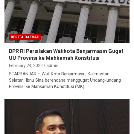
BERITA DAERAH
DPR RI Persilakan Walikota Banjarmasin Gugat
UU Provinsi ke Mahkamah Konstitusi
February 24, 2022
admin
STARBANJAR – Wali Kota Banjarmasin, Kalimantan
Selatan, Ibnu Sina berencana menggugat Undang-undang
Provinsi ke Mahkamah Konstitusi (MK)…