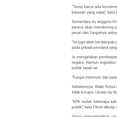
“Tentu harus ada komitme
batasan yang wajar,” kat
Sementara itu anggota Kom
karena akan mendorong pen
peran dan fungsinya sebagai
“Ini juga akan berdampak 
pada pribadi pendana yang 
Ia mengatakan pembiayaa
negara. Namun legislato
politik tanah air.
“Fungsi minimum dari parpo
Sebelumnya, Wakil Ketua 
tidak korupsi. Usulan itu 
“KPK sudah beberapa kal
politik,” kata Fitroh dikut
Fitroh menyampaikan usu