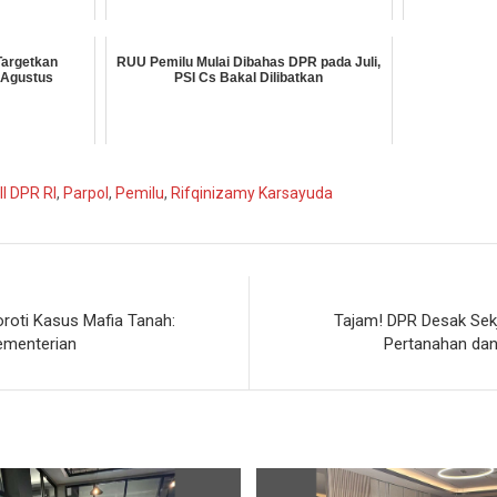
Targetkan
RUU Pemilu Mulai Dibahas DPR pada Juli,
-Agustus
PSI Cs Bakal Dilibatkan
II DPR RI
,
Parpol
,
Pemilu
,
Rifqinizamy Karsayuda
oroti Kasus Mafia Tanah:
Tajam! DPR Desak Sek
ementerian
Pertanahan dan