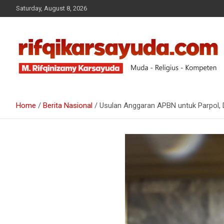
Saturday, August 8, 2026
Muda-Religius-Kompeten
RIFQI KARSAYUDA
Home
Berita Nasional
Usulan Anggaran APBN untuk Parpol,