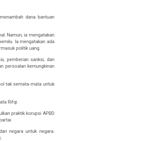
n menambah dana bantuan
hal. Namun, ia mengatakan
a pemilu. Ia mengatakan ada
rmasuk politik uang.
si, pemberian sanksi, dan
kan persoalan kemungkinan
rpol tak semata-mata untuk
ta Rifqi.
bulkan praktik korupsi APBD
artai.
ari negara untuk negara.
.