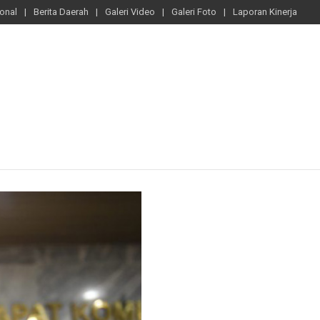
ional
Berita Daerah
Galeri Video
Galeri Foto
Laporan Kinerja