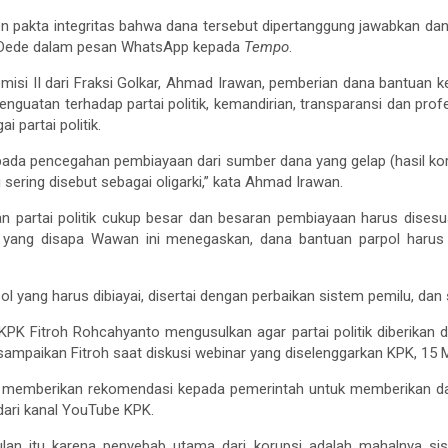
n pakta integritas bahwa dana tersebut dipertanggung jawabkan dan
a Dede dalam pesan WhatsApp kepada
Tempo
.
isi II dari Fraksi Golkar, Ahmad Irawan, pemberian dana bantuan kep
guatan terhadap partai politik, kemandirian, transparansi dan pro
 partai politik.
pada pencegahan pembiayaan dari sumber dana yang gelap (hasil ko
sering disebut sebagai oligarki,” kata Ahmad Irawan.
n partai politik cukup besar dan besaran pembiayaan harus dise
r yang disapa Wawan ini menegaskan, dana bantuan parpol harus d
l yang harus dibiayai, disertai dengan perbaikan sistem pemilu, dan 
KPK Fitroh Rohcahyanto mengusulkan agar partai politik diberikan 
disampaikan Fitroh saat diskusi webinar yang diselenggarkan KPK, 15 
i memberikan rekomendasi kepada pemerintah untuk memberikan dan
ip dari kanal YouTube KPK.
lan itu karena penyebab utama dari korupsi adalah mahalnya sist