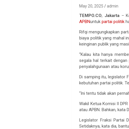
May 20, 2025
admin
TEMPO.CO
,
Jakarta
– Ke
APBN
untuk
partai politik
ha
Rifqi mengungkapkan part
biaya politik yang mahal i
keinginan publik yang mas
“Kalau kita hanya memben
segala hal terkait denga
penyalahgunaan atau korups
Di samping itu, legislato
kebutuhan partai politik. 
“Ini tentu tidak akan pern
Wakil Ketua Komisi II DPR 
atau APBN. Bahkan, kata 
Legislator Fraksi Parta
Setidaknya, kata dia, ban