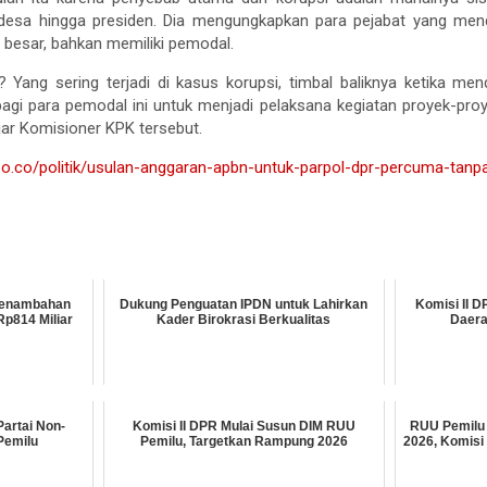
at desa hingga presiden. Dia mengungkapkan para pejabat yang mend
 besar, bahkan memiliki pemodal.
? Yang sering terjadi di kasus korupsi, timbal baliknya ketika me
 para pemodal ini untuk menjadi pelaksana kegiatan proyek-proyek
” ujar Komisioner KPK tersebut.
o.co/politik/usulan-anggaran-apbn-untuk-parpol-dpr-percuma-tanp
 Penambahan
Dukung Penguatan IPDN untuk Lahirkan
Komisi II D
p814 Miliar
Kader Birokrasi Berkualitas
Daera
artai Non-
Komisi II DPR Mulai Susun DIM RUU
RUU Pemilu 
Pemilu
Pemilu, Targetkan Rampung 2026
2026, Komisi