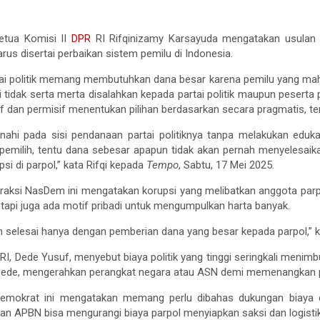
tua Komisi II
DPR
RI Rifqinizamy Karsayuda mengatakan usula
rus disertai perbaikan sistem pemilu di Indonesia.
ai politik memang membutuhkan dana besar karena pemilu yang ma
ni tidak serta merta disalahkan kepada partai politik maupun pesert
if dan permisif menentukan pilihan berdasarkan secara pragmatis, te
ahi pada sisi pendanaan partai politiknya tanpa melakukan eduka
n pemilih, tentu dana sebesar apapun tidak akan pernah menyelesai
i di parpol,” kata Rifqi kepada
Tempo
, Sabtu, 17 Mei 2025.
r Fraksi NasDem ini mengatakan korupsi yang melibatkan anggota pa
Tetapi juga ada motif pribadi untuk mengumpulkan harta banyak.
ah selesai hanya dengan pemberian dana yang besar kepada parpol,” ka
RI, Dede Yusuf, menyebut biaya politik yang tinggi seringkali menim
Dede, mengerahkan perangkat negara atau ASN demi memenangkan p
i Demokrat ini mengatakan memang perlu dibahas dukungan biaya d
tuan APBN bisa mengurangi biaya parpol menyiapkan saksi dan logistik