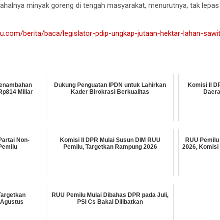
halnya minyak goreng di tengah masyarakat, menurutnya, tak lepas 
u.com/berita/baca/legislator-pdip-ungkap-jutaan-hektar-lahan-sawit-
 Penambahan
Dukung Penguatan IPDN untuk Lahirkan
Komisi II D
p814 Miliar
Kader Birokrasi Berkualitas
Daera
artai Non-
Komisi II DPR Mulai Susun DIM RUU
RUU Pemilu 
Pemilu
Pemilu, Targetkan Rampung 2026
2026, Komisi
Targetkan
RUU Pemilu Mulai Dibahas DPR pada Juli,
-Agustus
PSI Cs Bakal Dilibatkan