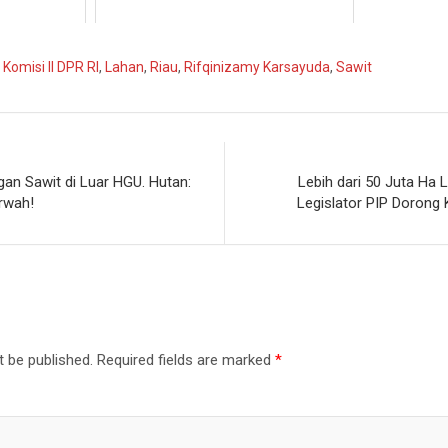
,
Komisi II DPR RI
,
Lahan
,
Riau
,
Rifqinizamy Karsayuda
,
Sawit
gan Sawit di Luar HGU. Hutan:
Lebih dari 50 Juta Ha 
rwah!
Legislator PIP Dorong
t be published.
Required fields are marked
*