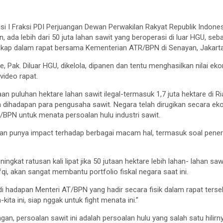
I Fraksi PDI Perjuangan Dewan Perwakilan Rakyat Republik Indonesi
ada lebih dari 50 juta lahan sawit yang beroperasi di luar HGU, seb
ungkap dalam rapat bersama Kementerian ATR/BPN di Senayan, Jakarta
re, Pak. Diluar HGU, dikelola, dipanen dan tentu menghasilkan nilai eko
video rapat.
an puluhan hektare lahan sawit ilegal-termasuk 1,7 juta hektare di
dihadapan para pengusaha sawit. Negara telah dirugikan secara eko
BPN untuk menata persoalan hulu industri sawit.
akan punya impact terhadap berbagai macam hal, termasuk soal pene
gkat ratusan kali lipat jika 50 jutaan hektare lebih lahan- lahan sawit
qi, akan sangat membantu portfolio fiskal negara saat ini.
di hadapan Menteri AT/BPN yang hadir secara fisik dalam rapat terse
kita ini, siap nggak untuk fight menata ini.”
ngan, persoalan sawit ini adalah persoalan hulu yang salah satu hilir