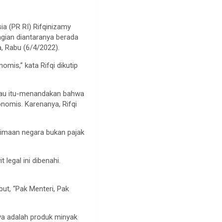
a (PR RI) Rifqinizamy
agian diantaranya berada
, Rabu (6/4/2022).
nomis,” kata Rifqi dikutip
 Riau itu-menandakan bahwa
nomis. Karenanya, Rifqi
rimaan negara bukan pajak
 legal ini dibenahi.
but, “Pak Menteri, Pak
nya adalah produk minyak