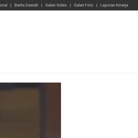
ional
Berita Daerah
Galeri Video
Galeri Foto
Laporan Kinerja