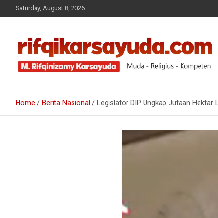
Saturday, August 8, 2026
Muda-Religius-Kompeten
RIFQI KARSAYUDA
Home
Berita Nasional
Legislator DIP Ungkap Jutaan Hektar L