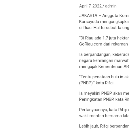
April 7, 2022
admin
JAKARTA – Anggota Komisi 
Karsayuda mengungkapkan, 
di Riau. Hal tersebut Ia 
“Di Riau ada 1,7 juta hekta
GoRiau.com dari rekaman 
Ia berpandangan, keberada
negara kehilangan marwah 
mengajak Kementerian AR/
“Tentu penataan hulu in 
(PNBP).” kata Rifgi.
Ia meyakini PNBP akan menin
Peningkatan PNBP, kata Rif
Pertanyaannya, kata Rifqi 
wakil menteri bersama kita-
Lebih jauh, Rifqi berpanda