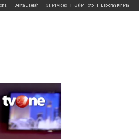
ional
Berita Daerah
Galeri Video
Galeri Foto
Laporan Kinerja