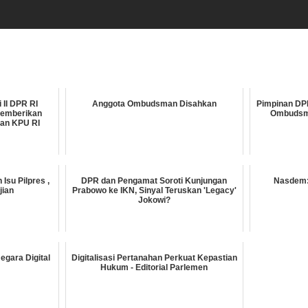
 II DPR RI
Anggota Ombudsman Disahkan
Pimpinan DP
memberikan
Ombudsma
nan KPU RI
Isu Pilpres ,
DPR dan Pengamat Soroti Kunjungan
Nasdem:
jian
Prabowo ke IKN, Sinyal Teruskan 'Legacy'
Jokowi?
egara Digital
Digitalisasi Pertanahan Perkuat Kepastian
Hukum - Editorial Parlemen