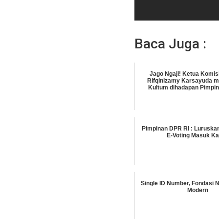
Baca Juga :
Jago Ngaji! Ketua Komisi
Rifqinizamy Karsayuda 
Kultum dihadapan Pimpi
Pimpinan DPR RI : Luruskan 
E-Voting Masuk Ka
Single ID Number, Fondasi N
Modern