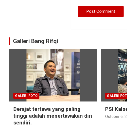
Galleri Bang Rifqi
GALERI FOTO
GALERI FO
Derajat tertawa yang paling
PSI Kals
tinggi adalah menertawakan diri
October 6, 
sendiri.