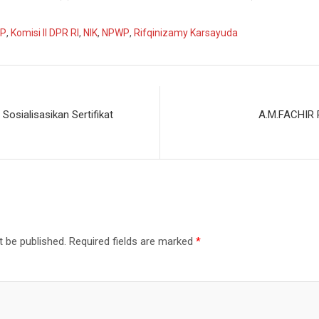
TP
,
Komisi II DPR RI
,
NIK
,
NPWP
,
Rifqinizamy Karsayuda
osialisasikan Sertifikat
A.M.FACHIR P
t be published.
Required fields are marked
*