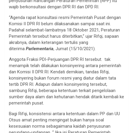
penyusunan Rancangan Peraturan Pemerintah (RPP) itu
wajib berkonsultasi dengan DPR RI dan DPD RI.
“Agenda rapat konsultasi resmi Pemerintah Pusat dengan
Komisi II DPR RI belum dilaksanakan sampai saat ini.
Padahal selambat-lambatnya 18 Oktober 2021, Peraturan
Pemerintah tersebut harus diterbitkan,” ujar Rifqi, sapaan
akrabnya, dalam keterangan tertulis yang
diterima
Parlementaria
, Jumat (15/10/2021).
Anggota Fraksi PDI-Perjuangan DPR RI tersebut. tak
menampik telah dilakukan konsinyering antara pemerintah
dan Komisi II DPR RI. Kendati demikian, tandas Rifqi,
konsinyering bukan forum resmi yang diatur dalam tata
tertib DPR RI. Adapun dalam konsinyering tersebut,
sambung Rifqi, beberapa ketentuan terkait pengelolaan
sumber daya alam dan kehutanan hendak ditarik kembali ke
pemerintah pusat.
Bagi Rifqi, konsistensi antara ketentuan dalam PP dan UU
Otsus amat penting mengingat bukan hanya soal
kesesuaian norma sebagaimana kaidah penyusunan
perundang-undangan. “Jika isi Peraturan Pemerintah