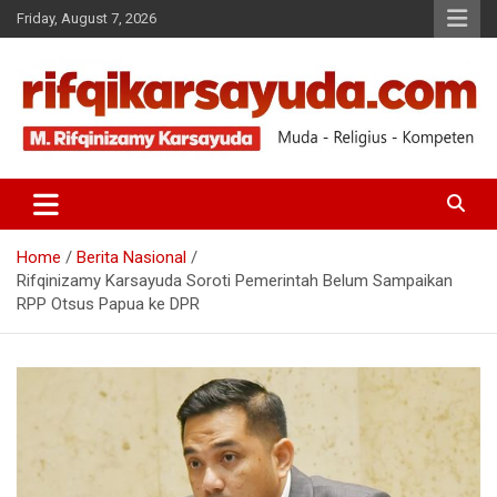
Friday, August 7, 2026
Muda-Religius-Kompeten
RIFQI KARSAYUDA
Home
Berita Nasional
Rifqinizamy Karsayuda Soroti Pemerintah Belum Sampaikan
RPP Otsus Papua ke DPR