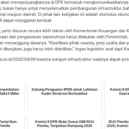
rjanji akan memperjuangkannya di DPR termasuk mengkomunikasikannya 
fqi, bukan hanya untuk menyelamatkan pembangunan infrastruktur, 
nal maupun daerah. Di pihak lain, kebijakan ini adalah stumulus eko
9 dapat menggeliat kembali.
dia, perlu disusun secara lebih teknis oleh Kementerian Keuangan dan
anaan dan pengawasan sepenuhnya harus dilakukan oleh Pemerintah
n menanggung dananya. “Klasifikasi pihak swasta, jenis usaha dan pe
ikerjakan, juga harus lebih didetilkan,” tegas legislator asal dapil Kals
rta.co.id/2020/04/09/swasta-bangun-infrastruktur-saatnya-dapat-po
 Penambahan
Dukung Penguatan IPDN untuk Lahirkan
Komisi II D
p814 Miliar
Kader Birokrasi Berkualitas
Daera
artai Non-
Komisi II DPR Mulai Susun DIM RUU
RUU Pemilu 
Pemilu
Pemilu, Targetkan Rampung 2026
2026, Komisi