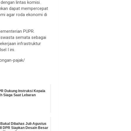
dengan lintas komisi.
bahkan dapat mempercepat
nomi agar roda ekonomi di
 Kementerian PUPR.
, swasta semata sebagai
kerjaan infrastruktur
el I ini.
tongan-pajak/
PR Dukung Instruksi Kepala
h Siaga Saat Lebaran
Bakal Dibahas Juli-Agustus
 II DPR Siapkan Desain Besar