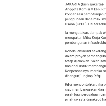
JAKARTA (Bisnisjakarta)-
Anggota Komisi V DPR Ri
konpensasi pemotongan pa
penggunaan dana milik sw
Usaha (KPBU). Hal tersebut
Ia mengatakan, dampak e
merupakan Mitra Kerja Kom
pembangunan infrastruktur 
Kondisi ekonomi sekarang
dalam proyek pembangunan 
tetap dijalankan. Salah s
nasional untuk membangun
Konpensasinya, mereka men
dibangun,” ungkap Rifqi.
Rifqi mencontohkan, jika
siap membangunkan dan me
pajak bagi perusahaan di
pihak swasta dimaksud harus