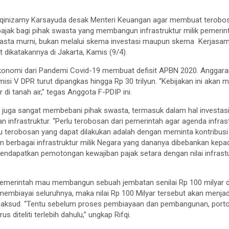
fqinizamy Karsayuda desak Menteri Keuangan agar membuat terob
jak bagi pihak swasta yang membangun infrastruktur milik pemeri
asta murni, bukan melalui skema investasi maupun skema Kerjasa
 dikatakannya di Jakarta, Kamis (9/4).
konomi dari Pandemi Covid-19 membuat defisit APBN 2020. Anggar
isi V DPR turut dipangkas hingga Rp 30 trilyun. “Kebijakan ini akan
di tanah air,” tegas Anggota F-PDIP ini.
 juga sangat membebani pihak swasta, termasuk dalam hal investa
infrastruktur. “Perlu terobosan dari pemerintah agar agenda infrast
atu terobosan yang dapat dilakukan adalah dengan meminta kontribus
 berbagai infrastruktur milik Negara yang dananya dibebankan kepa
dapatkan pemotongan kewajiban pajak setara dengan nilai infrastuk
 pemerintah mau membangun sebuah jembatan senilai Rp 100 milyar 
mbiayai seluruhnya, maka nilai Rp 100 Milyar tersebut akan menjad
maksud. “Tentu sebelum proses pembiayaan dan pembangunan, portof
 diteliti terlebih dahulu,” ungkap Rifqi.