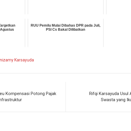
Targetkan
RUU Pemilu Mulai Dibahas DPR pada Juli,
-Agustus
PSI Cs Bakal Dilibatkan
inizamy Karsayuda
keu Kompensasi Potong Pajak
Rifqi Karsayuda Usul 
frastruktur
Swasta yang Iku