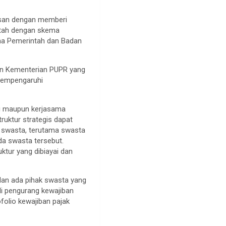
osan dengan memberi
ntah dengan skema
ma Pemerintah dan Badan
an Kementerian PUPR yang
 mempengaruhi
si maupun kerjasama
ruktur strategis dapat
i swasta, terutama swasta
da swasta tersebut.
tur yang dibiayai dan
dan ada pihak swasta yang
i pengurang kewajiban
olio kewajiban pajak