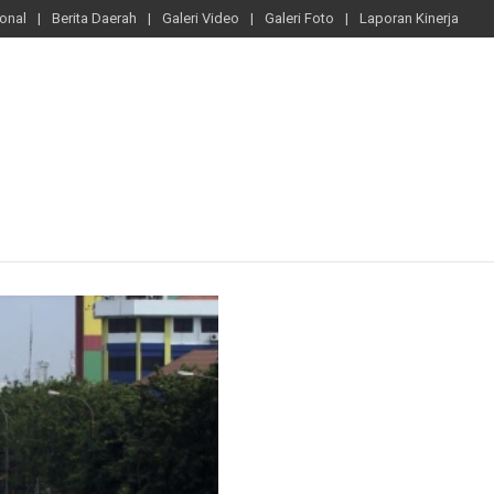
ional
Berita Daerah
Galeri Video
Galeri Foto
Laporan Kinerja