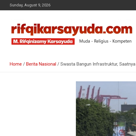
Sunday, August 9, 2026
Muda-Religius-Kompeten
RIFQI KARSAYUDA
Home
Berita Nasional
Swasta Bangun Infrastruktur, Saatny