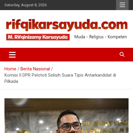
Saturday, August 8, 2026
Muda-Religius-Kompeten
RIFQI KARSAYUDA
Home
Berita Nasional
Komisi II DPR Pelototi Selisih Suara Tipis Antarkandidat di
Pilkada