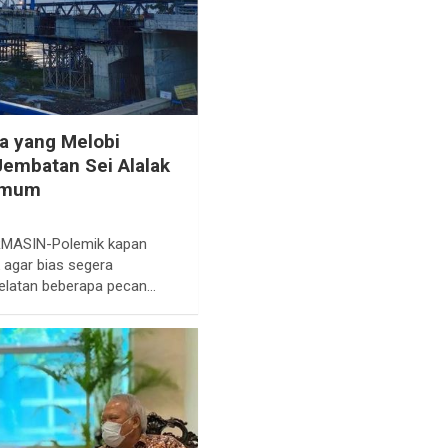
ya yang Melobi
Jembatan Sei Alalak
 Umum
ASIN-Polemik kapan
 agar bias segera
elatan beberapa pecan…