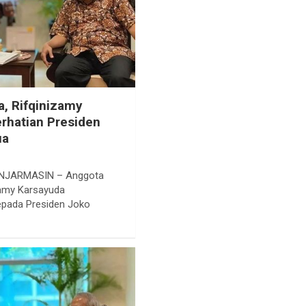
a, Rifqinizamy
erhatian Presiden
ua
NJARMASIN – Anggota
izamy Karsayuda
epada Presiden Joko