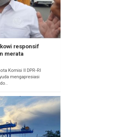
okowi responsif
n merata
ta Komisi II DPR-RI
yuda mengapresiasi
odo…