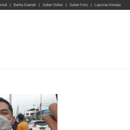
ional
Berita Daerah
Galeri Video
Galeri Foto
Laporan Kinerja