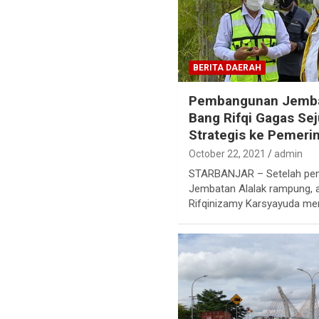
BERITA DAERAH
Pembangunan Jembat
Bang Rifqi Gagas Se
Strategis ke Pemeri
October 22, 2021
admin
STARBANJAR – Setelah pe
Jembatan Alalak rampung, 
Rifqinizamy Karsyayuda m