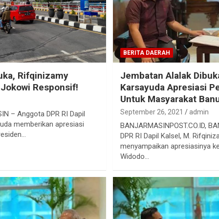
BERITA DAERAH
uka, Rifqinizamy
Jembatan Alalak Dibuk
 Jokowi Responsif!
Karsayuda Apresiasi P
Untuk Masyarakat Ban
September 26, 2021
admin
N – Anggota DPR RI Dapil
ayuda memberikan apresiasi
BANJARMASINPOST.CO.ID, BA
residen…
DPR RI Dapil Kalsel, M. Rifqin
menyampaikan apresiasinya k
Widodo…