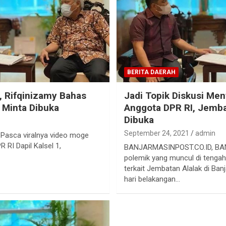
BERITA DAERAH
 Rifqinizamy Bahas
Jadi Topik Diskusi Men
 Minta Dibuka
Anggota DPR RI, Jemba
Dibuka
September 24, 2021
admin
asca viralnya video moge
 RI Dapil Kalsel 1,
BANJARMASINPOST.CO.ID, BA
polemik yang muncul di tenga
terkait Jembatan Alalak di Ban
hari belakangan…