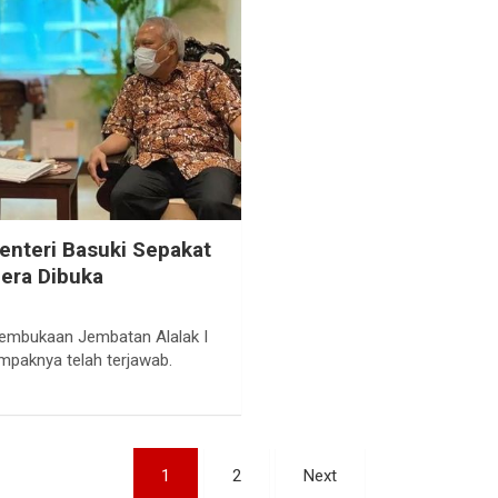
enteri Basuki Sepakat
era Dibuka
embukaan Jembatan Alalak I
paknya telah terjawab.
1
2
Next