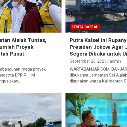
BERITA DAERAH
an Alalak Tuntas,
Putra Kalsel ini Rupan
jumlah Proyek
Presiden Jokowi Agar 
ntah Pusat
Segera Dibuka untuk
September 26, 2021
admin
mbangunan mega proyek
WARTABANJAR.COM, BANJARM
anggota DPR RI HM
dibukanya Jembatan Sei Alalak
engusulkan…
digunakan warga Kalimantan S