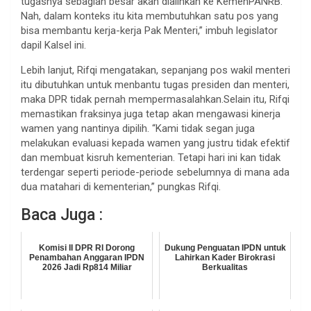
tugasnya sebagian besar akan dialihkan ke KemenPANRB.
Nah, dalam konteks itu kita membutuhkan satu pos yang
bisa membantu kerja-kerja Pak Menteri,” imbuh legislator
dapil Kalsel ini.
Lebih lanjut, Rifqi mengatakan, sepanjang pos wakil menteri
itu dibutuhkan untuk menbantu tugas presiden dan menteri,
maka DPR tidak pernah mempermasalahkan.Selain itu, Rifqi
memastikan fraksinya juga tetap akan mengawasi kinerja
wamen yang nantinya dipilih. “Kami tidak segan juga
melakukan evaluasi kepada wamen yang justru tidak efektif
dan membuat kisruh kementerian. Tetapi hari ini kan tidak
terdengar seperti periode-periode sebelumnya di mana ada
dua matahari di kementerian,” pungkas Rifqi.
Baca Juga :
Komisi II DPR RI Dorong
Dukung Penguatan IPDN untuk
Penambahan Anggaran IPDN
Lahirkan Kader Birokrasi
2026 Jadi Rp814 Miliar
Berkualitas