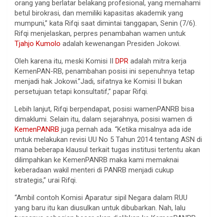
orang yang berlatar belakang profesional, yang memahami
betul birokrasi, dan memiliki kapasitas akademik yang
mumpuni,” kata Rifqi saat dimintai tanggapan, Senin (7/6).
Rifqi menjelaskan, perpres penambahan wamen untuk
Tjahjo Kumolo
adalah kewenangan Presiden Jokowi.
Oleh karena itu, meski Komisi II
DPR
adalah mitra kerja
KemenPAN-RB, penambahan posisi ini sepenuhnya tetap
menjadi hak Jokowi.”Jadi, sifatnya ke Komisi II bukan
persetujuan tetapi konsultatif,” papar Rifqi.
Lebih lanjut, Rifqi berpendapat, posisi wamenPANRB bisa
dimaklumi. Selain itu, dalam sejarahnya, posisi wamen di
KemenPANRB
juga pernah ada. “Ketika misalnya ada ide
untuk melakukan revisi UU No 5 Tahun 2014 tentang ASN di
mana beberapa klausul terkait tugas institusi tertentu akan
dilimpahkan ke KemenPANRB maka kami memaknai
keberadaan wakil menteri di PANRB menjadi cukup
strategis,” urai Rifqi.
“Ambil contoh Komisi Aparatur sipil Negara dalam RUU
yang baru itu kan diusulkan untuk dibubarkan. Nah, lalu