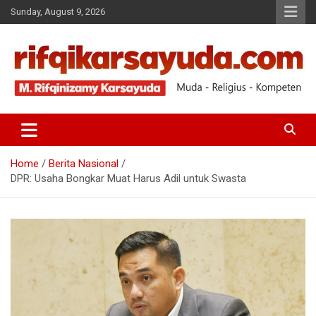
Sunday, August 9, 2026
Muda-Religius-Kompeten
RIFQI KARSAYUDA
Home
Berita Nasional
DPR: Usaha Bongkar Muat Harus Adil untuk Swasta